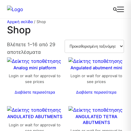
Μετάβαση
στο
περιεχόμενο
Αρχική σελίδα
/ Shop
Shop
Βλέπετε 1–16 από 29
αποτελέσματα
Analog mini platform
Angulated abutment mini
Login or wait for approval to
Login or wait for approval to
see prices
see prices
Διαβάστε περισσότερα
Διαβάστε περισσότερα
ANGULATED ABUTMENTS
ANGULATED TETRA
ABUTMENTS
Login or wait for approval to
see prices
Login or wait for approval to