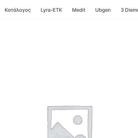
Κατάλογος
Lyra-ETK
Medit
Ubgen
3 Die