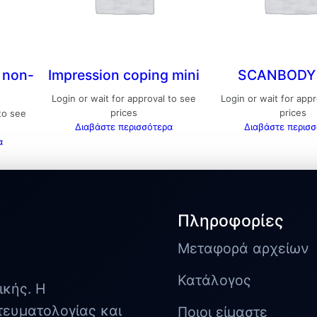
 non-
Impression coping mini
SCANBODY 
Login or wait for approval to see
Login or wait for app
prices
prices
 to see
Διαβάστε περισσότερα
Διαβάστε περισ
α
Πληροφορίες
Μεταφορά αρχείων
Κατάλογος
ικής. Η
τευματολογίας και
Ποιοι είμαστε