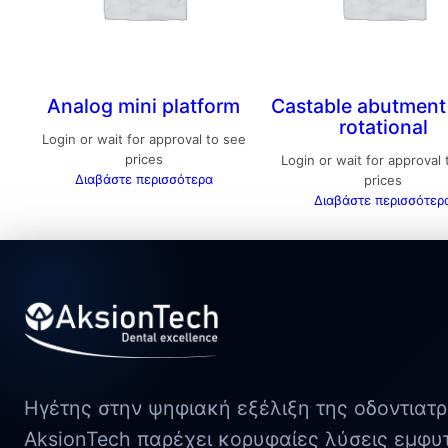
Analog mini platform
Castable abutment
rotational
Login or wait for approval to see
prices
Login or wait for approval
Διαβάστε περισσότερα
prices
Διαβάστε περισσότερ
Ηγέτης στην ψηφιακή εξέλιξη της οδοντιατρ
AksionTech παρέχει κορυφαίες λύσεις εμφυ