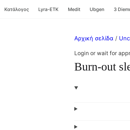
Κατάλογος
Lyra-ETK
Medit
Ubgen
3 Die
Αρχική σελίδα
/
Unc
Login or wait for app
Burn-out sl