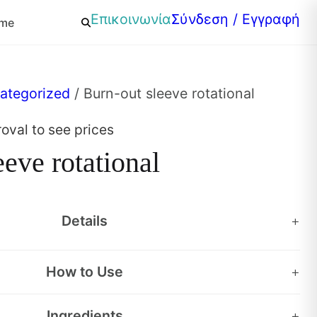
Επικοινωνία
Σύνδεση / Εγγραφή
mme
ategorized
/ Burn-out sleeve rotational
roval to see prices
eeve rotational
Details
+
How to Use
+
Ingredients
+