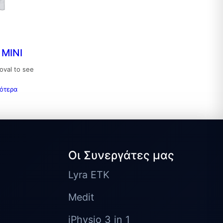
MINI
roval to see
σότερα
Οι Συνεργάτες μας
Lyra ETK
Medit
iPhysio 3 in 1