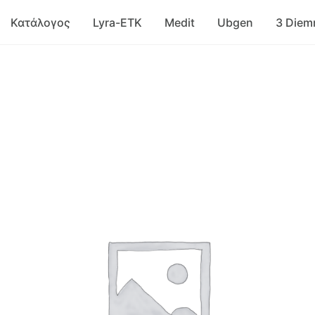
Κατάλογος
Lyra-ETK
Medit
Ubgen
3 Die