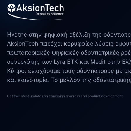
Ηγέτης στην ψηφιακή εξέλιξη της οδοντιατρ
AksionTech παρέχει κορυφαίες λύσεις εμφυ
πρωτοποριακές ψηφιακές οδοντιατρικές ροέ
συνεργάτης των Lyra ETK και Medit στην Ελ
Κύπρο, ενισχύουμε τους οδοντιάτρους με ακρ
και καινοτομία. Το μέλλον της οδοντιατρική
Get the latest updates on campaign progress and product development.